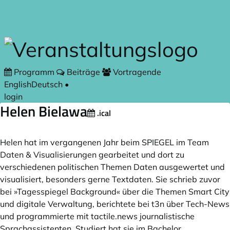
Zum Hauptteil springen
Programm
Beiträge
Vortragende
English
Deutsch
•
login
Helen Bielawa
.ical
Helen hat im vergangenen Jahr beim SPIEGEL im Team
Daten & Visualisierungen gearbeitet und dort zu
verschiedenen politischen Themen Daten ausgewertet und
visualisiert, besonders gerne Textdaten. Sie schrieb zuvor
bei »Tagesspiegel Background« über die Themen Smart City
und digitale Verwaltung, berichtete bei t3n über Tech-News
und programmierte mit
tactile.news
journalistische
Sprachassistenten. Studiert hat sie im Bachelor