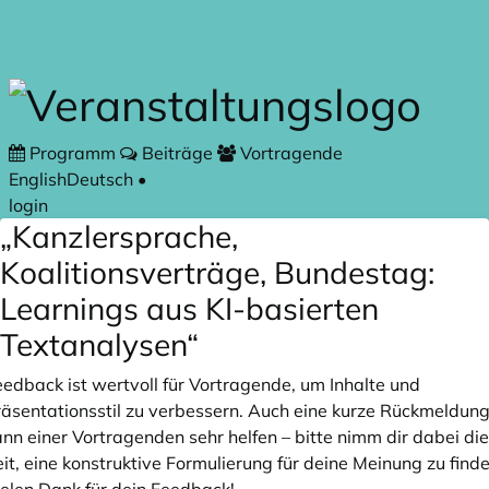
Zum Hauptteil springen
Programm
Beiträge
Vortragende
English
Deutsch
•
login
„Kanzlersprache,
Koalitionsverträge, Bundestag:
Learnings aus KI-basierten
Textanalysen“
eedback ist wertvoll für Vortragende, um Inhalte und
räsentationsstil zu verbessern. Auch eine kurze Rückmeldun
nn einer Vortragenden sehr helfen – bitte nimm dir dabei die
it, eine konstruktive Formulierung für deine Meinung zu finde