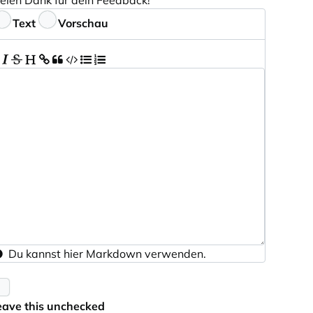
ielen Dank für dein Feedback!
eedback
Text
Vorschau
Du kannst hier
Markdown
verwenden.
eave this unchecked