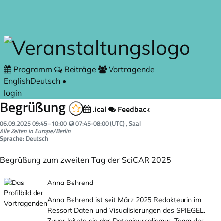
Zum Hauptteil springen
Programm
Beiträge
Vortragende
English
Deutsch
•
login
Begrüßung
.ical
Feedback
Your local time:
06.09.2025
09:45
–
10:00
07:45-08:00 (UTC)
, Saal
Alle Zeiten in Europe/Berlin
Sprache:
Deutsch
Begrüßung zum zweiten Tag der SciCAR 2025
Anna Behrend
Anna Behrend ist seit März 2025 Redakteurin im
Ressort Daten und Visualisierungen des SPIEGEL.
Zuvor leitete sie das Datenjournalismus-Team des